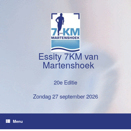
Ga
naar
de
inhoud
Essity 7KM van
Martenshoek
20e Editie
Zondag 27 september 2026
Menu