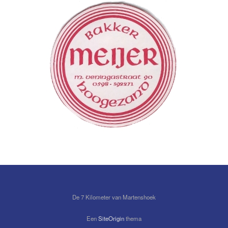
De 7 Kilometer van Martenshoek
Een
SiteOrigin
thema