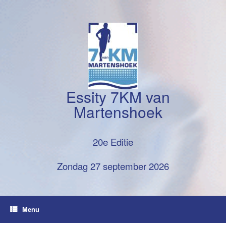
Ga
naar
de
inhoud
Essity 7KM van
Martenshoek
20e Editie
Zondag 27 september 2026
Menu