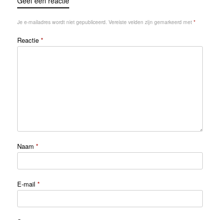
Geef een reactie
Je e-mailadres wordt niet gepubliceerd.
Vereiste velden zijn gemarkeerd met
*
Reactie
*
Naam
*
E-mail
*