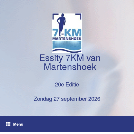
Ga
naar
de
inhoud
Essity 7KM van
Martenshoek
20e Editie
Zondag 27 september 2026
Menu