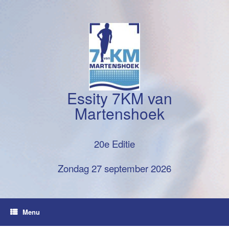
Ga
naar
de
inhoud
Essity 7KM van
Martenshoek
20e Editie
Zondag 27 september 2026
Menu