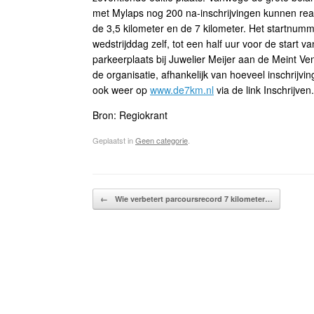
met Mylaps nog 200 na-inschrijvingen kunnen rea
de 3,5 kilometer en de 7 kilometer. Het startnum
wedstrijddag zelf, tot een half uur voor de start 
parkeerplaats bij Juwelier Meijer aan de Meint Ven
de organisatie, afhankelijk van hoeveel inschrijvin
ook weer op
www.de7km.nl
via de link Inschrijven.
Bron: Regiokrant
Geplaatst in
Geen categorie
.
Bericht navigatie
←
Wie verbetert parcoursrecord 7 kilometer…