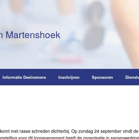
n Martenshoek
Informatie Deelnemers
Inschrijven
Sponsoren
Dienst
t met rasse schreden dichterbij. Op zondag 24 september vindt de
ngstelling voor dit loopevenement heeft de organisatie in samenwerkin