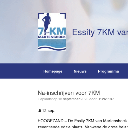
Ga
naar
de
inhoud
Essity 7KM va
Homepage
Nieuws
Programma
Na-inschrijven voor 7KM
Geplaatst op
13 september 2023
door
U1261137
di 12 sep.
HOOGEZAND – De Essity 7KM van Martenshoek kom
zeventiende editie plaats. Vanwege de grote bela