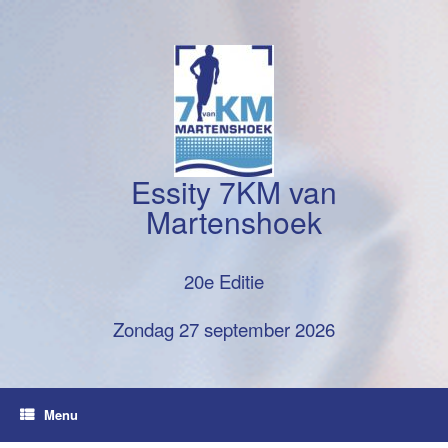
Ga
naar
de
inhoud
Essity 7KM van
Martenshoek
20e Editie
Zondag 27 september 2026
Menu