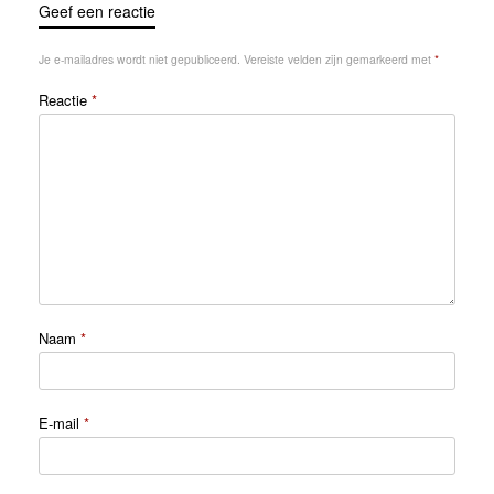
Geef een reactie
Je e-mailadres wordt niet gepubliceerd.
Vereiste velden zijn gemarkeerd met
*
Reactie
*
Naam
*
E-mail
*