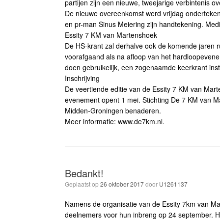
partijen zijn een nieuwe, tweejarige verbintenis
De nieuwe overeenkomst werd vrijdag onderteke
en pr-man Sinus Meiering zijn handtekening. Med
Essity 7 KM van Martenshoek
De HS-krant zal derhalve ook de komende jaren 
voorafgaand als na afloop van het hardloopevenem
doen gebruikelijk, een zogenaamde keerkrant inst
Inschrijving
De veertiende editie van de Essity 7 KM van Mart
evenement opent 1 mei. Stichting De 7 KM van Ma
Midden-Groningen benaderen.
Meer informatie: www.de7km.nl.
Bedankt!
Geplaatst op
26 oktober 2017
door
U1261137
Namens de organisatie van de Essity 7km van Ma
deelnemers voor hun inbreng op 24 september. He