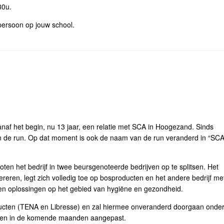
30u.
tpersoon op jouw school.
anaf het begin, nu 13 jaar, een relatie met SCA in Hoogezand. Sinds
an de run. Op dat moment is ook de naam van de run veranderd in “SC
ten het bedrijf in twee beursgenoteerde bedrijven op te splitsen. Het
ereren, legt zich volledig toe op bosproducten en het andere bedrijf me
n oplossingen op het gebied van hygiëne en gezondheid.
ducten (TENA en Libresse) en zal hiermee onveranderd doorgaan onde
rden in de komende maanden aangepast.