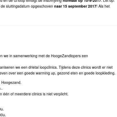
d en de G-loop eindigt de inschrijving
normaal op 10-9-2017
. Let op:
es de sluitingsdatum opgeschoven
naar 15 september 2017
! Als het
en we in samenwerking met de HoogeZandlopers een
seren we een drietal loopclinics. Tijdens deze clinics wordt er niet
egeven over een goede warming up, gezond eten en goede loopkleding.
te Hoogezand.
..
één of meerdere clinics is niet verplicht.
0u.
30u.