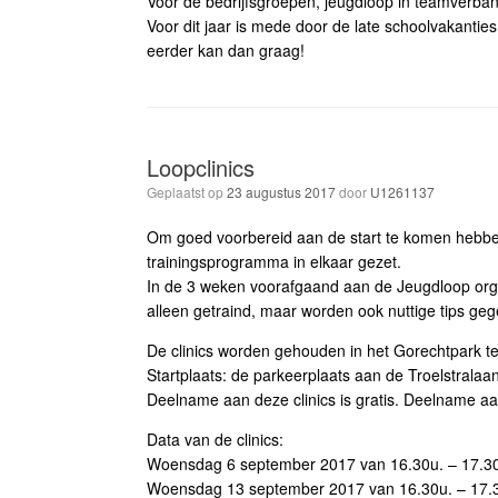
Voor de bedrijfsgroepen, jeugdloop in teamverban
Voor dit jaar is mede door de late schoolvakanti
eerder kan dan graag!
Loopclinics
Geplaatst op
23 augustus 2017
door
U1261137
Om goed voorbereid aan de start te komen hebb
trainingsprogramma in elkaar gezet.
In de 3 weken voorafgaand aan de Jeugdloop organi
alleen getraind, maar worden ook nuttige tips g
De clinics worden gehouden in het Gorechtpark 
Startplaats: de parkeerplaats aan de Troelstralaan
Deelname aan deze clinics is gratis. Deelname aan 
Data van de clinics:
Woensdag 6 september 2017 van 16.30u. – 17.3
Woensdag 13 september 2017 van 16.30u. – 17.