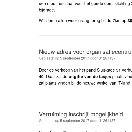
een mooi resultaat voor het goede doel: stichting
bijdrage.
Wij zien u allen weer graag terug bij de 7km op
3
Nieuw adres voor organisatiecentr
Geplaatst op
5 september 2017
door
U1261137
Door de verkoop van het pand Sluiskade 31 verhuis
40
. Daar zal de
uitgifte van de tasjes
plaats vin
zal plaats vinden bij de nieuwe winkel van iT-land
Verruiming inschrijf mogelijkheid
Geplaatst op
5 september 2017
door
U1261137