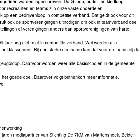
egorieën worden ingeschreven. De G-loop, ouder- en kindloop,
oor recreanten en teams zijn onze vaste onderdelen.
 op een bedrijvenloop in competitie verband. Dat geldt ook voor dit
druk ook de sportverenigingen uitnodigen om ook in teamverband deel
stellingen of verenigingen anders dan sportverenigingen van harte
t jaar nog niet, niet in competitie verband. Wel worden alle
het klassement. Bij een sterke deelname kan dat voor de teams bij de
 jeugdloop. Daarvoor worden weer alle basisscholen in de gemeente
 het goede doel. Daarover volgt binnenkort meer informatie.
ve.
menwerking
jaren mediapartner van Stichting De 7KM van Martenshoek. Beide