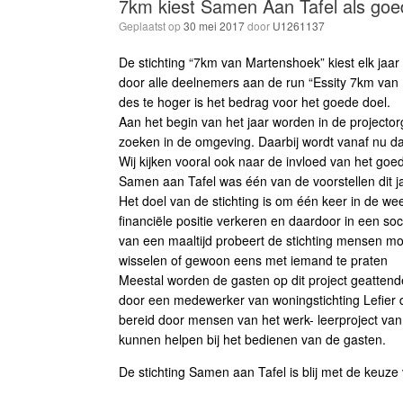
7km kiest Samen Aan Tafel als goe
Geplaatst op
30 mei 2017
door
U1261137
De stichting “7km van Martenshoek” kiest elk jaa
door alle deelnemers aan de run “Essity 7km va
des te hoger is het bedrag voor het goede doel.
Aan het begin van het jaar worden in de projectorg
zoeken in de omgeving. Daarbij wordt vanaf nu 
Wij kijken vooral ook naar de invloed van het go
Samen aan Tafel was één van de voorstellen dit jaa
Het doel van de stichting is om één keer in de we
financiële positie verkeren en daardoor in een soci
van een maaltijd probeert de stichting mensen mo
wisselen of gewoon eens met iemand te praten
Meestal worden de gasten op dit project geattende
door een medewerker van woningstichting Lefier di
bereid door mensen van het werk- leerproject van
kunnen helpen bij het bedienen van de gasten.
De stichting Samen aan Tafel is blij met de keuz