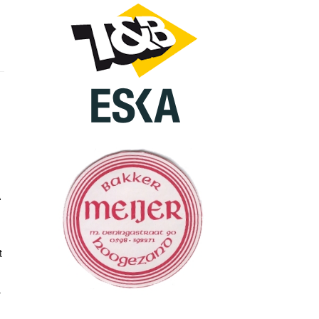
A
t
r