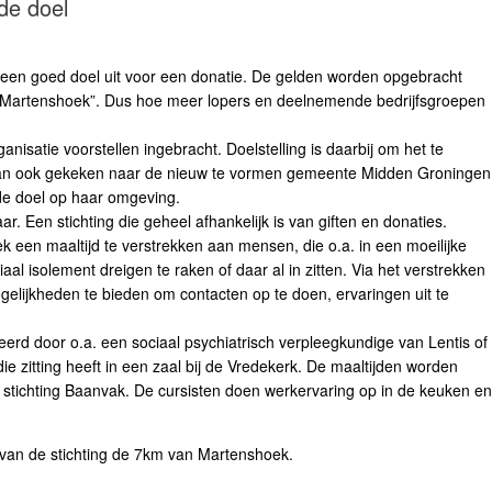
de doel
r een goed doel uit voor een donatie. De gelden worden opgebracht
n Martenshoek”. Dus hoe meer lopers en deelnemende bedrijfsgroepen
anisatie voorstellen ingebracht. Doelstelling is daarbij om het te
dan ook gekeken naar de nieuw te vormen gemeente Midden Groningen
ede doel op haar omgeving.
r. Een stichting die geheel afhankelijk is van giften en donaties.
ek een maaltijd te verstrekken aan mensen, die o.a. in een moeilijke
aal isolement dreigen te raken of daar al in zitten. Via het verstrekken
gelijkheden te bieden om contacten op te doen, ervaringen uit te
erd door o.a. een sociaal psychiatrisch verpleegkundige van Lentis of
e zitting heeft in een zaal bij de Vredekerk. De maaltijden worden
 stichting Baanvak. De cursisten doen werkervaring op in de keuken en
e van de stichting de 7km van Martenshoek.