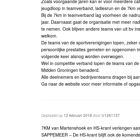
Zoals voorgaande jaren kan er voor meerdere cat
jeugdloop in teamverband, ladiesrun en de 7km v
Bij de 7km in teamverband lag voorheen de nadruk
jaar. Daarnaast gaat de organisatie met meer na
te nemen. Ook blijven andere teams van uit bv in
welkom.
De teams van de sportverenigingen lopen, zeker di
persoonlijke prestaties gemeten en opgenomen in 
volgende keer alsnog worden overwogen.
Wel in competitie verband lopen de teams van de
Midden Groningen benaderd.
Alle deelnemers en bedrijventeams dragen bij aan
Ga naar de website voor meer informatie of opga
Geplaatst op
12 februari 2018
door
U1261137
7KM van Martenshoek en HS-krant verlengen sa
SAPPEMEER – De HS-krant blijft ook de komende 